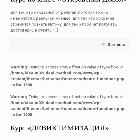
для тех, кто отказался от религии, потому что она
не вяжется с реальной жизнью; для тех, кто искренне
стремится познать Истину; для тех, кто хочет получать
достоверные ответы
[…]
See more
Warning
: Trying to access array offset on value of type bool in
/home/idealm02/ideal-method.com/www/wp-
content/themes/betheme/functions/theme-functions.php
on line
1600
Warning
: Trying to access array offset on value of type bool in
/home/idealm02/ideal-method.com/www/wp-
content/themes/betheme/functions/theme-functions.php
on line
1600
Курс «ДЕВИКТИМИЗАЦИЯ»