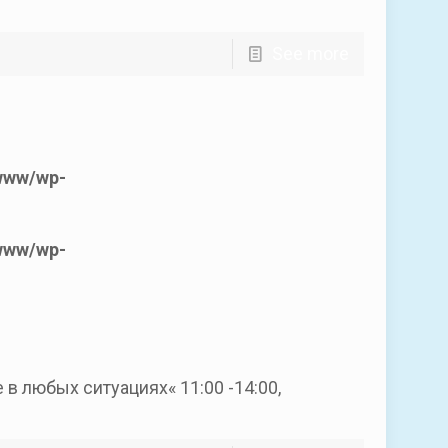
See more
www/wp-
www/wp-
в любых ситуациях« 11:00 -14:00,