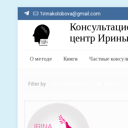
1irinakolobova@gmail.com
О методе
Книги
Частные консул
Filter by
Categories
Tags