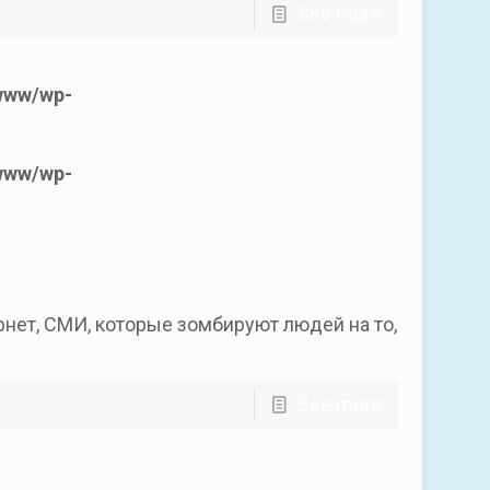
See more
www/wp-
www/wp-
нет, СМИ, которые зомбируют людей на то,
See more